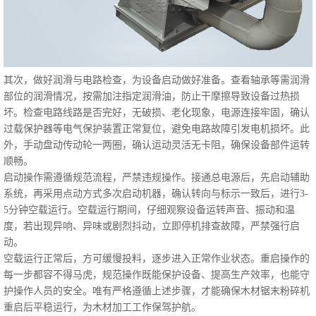
其次，做好润滑与电路检查，为设备启动做好准备。查看轴承等需润滑
部位的润滑情况，按需加注指定润滑油，防止干摩擦导致设备过热损
坏。检查电路线路是否完好，无破损、老化现象，电源连接牢固，确认
过载保护器等电气保护装置正常复位，避免电路故障引发电机损坏。此
外，手动盘动传动轮一两圈，确认运动灵活无卡阻，确保设备部件运转
顺畅。
启动操作需遵循规范流程，严禁违规操作。接通总电源后，先启动辅助
系统，再采用点动方式多次启动机器，确认转向与标示一致后，进行3-
5分钟空载运行。空载运行期间，仔细观察设备运转声音、振动和温
度，若出现异响、异味或剧烈抖动，立即停机排查故障，严禁强行启
动。
空载运行正常后，方可缓慢投料，逐步进入正常作业状态。重启操作的
每一步都容不得马虎，规范操作既能保护设备、提高生产效率，也能守
护操作人员的安全。唯有严格遵循上述步骤，才能确保木材锯末粉碎机
重启后平稳运行，为木材加工工作保驾护航。