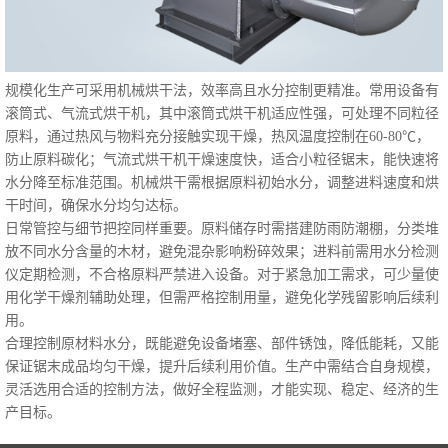
规模化生产可采用机械烘干法，效率高且水分控制更精准。常用设备有
滚筒式、气流式烘干机，其中滚筒式烘干机适应性强，可处理不同粒径
原料，通过热风与物料充分接触实现干燥，热风温度控制在60-80℃，
防止原料碳化；气流式烘干机干燥速度快，适合小粒径锯末，能快速将
水分降至标准范围。机械烘干需根据原料初始水分，调整进料速度和烘
干时间，确保水分均匀达标。
日常管控与细节把控同样重要。原料储存时需搭建防雨防潮棚，分类堆
放不同水分含量的木材，避免混杂影响粉碎效果；进料前需用水分检测
仪定期检测，不合格原料严禁进入设备。对于紧急加工需求，可少量使
用化学干燥剂辅助处理，但需严格控制用量，避免化学残留影响后续利
用。
合理控制原材料水分，既能避免设备堵塞、部件锈蚀，降低能耗，又能
保证锯末成品均匀干燥，提升后续利用价值。生产中需结合自身规模，
灵活选用合适的控制方法，做好全程监测，才能实现、稳定、经济的生
产目标。